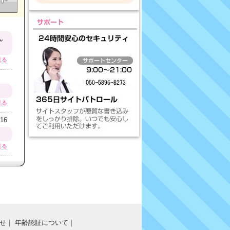
せ
｜
年齢認証について
｜