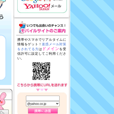
携帯やスマホでリアルタイムに
情報をゲット！
迷惑メール対策
ドメイン
をされてる方
は
を受
信許可に設定してご利用くださ
い。