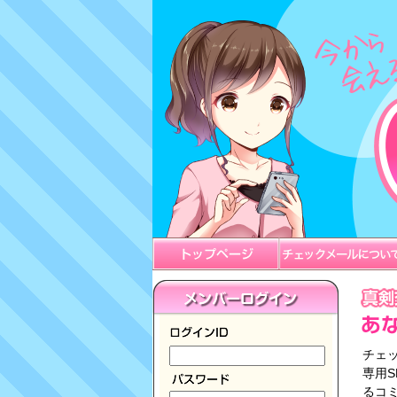
チェ
専用
るコ