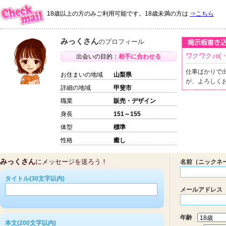
18歳以上の方のみご利用可能です。18歳未満の方は
⇒こちら
みっくさん
のプロフィール
ワクワク♪o(・
出会いの目的：
相手に合わせる
仕事ばかりで
お住まいの地域
山梨県
が、よろしく
詳細の地域
甲斐市
職業
販売・デザイン
身長
151～155
体型
標準
性格
癒し
みっくさん
にメッセージを送ろう！
名前（ニックネ
タイトル(30文字以内)
メールアドレス
年齢
本文(200文字以内)