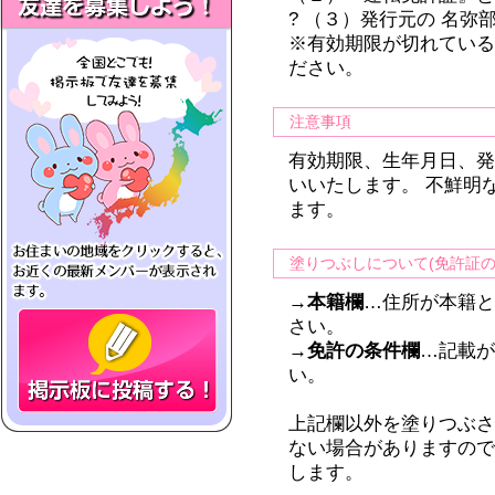
? （３）発行元の 名弥
※有効期限が切れてい
ださい。
注意事項
有効期限、生年月日、
いいたします。 不鮮明
ます。
塗りつぶしについて(免許証の
→本籍欄
…住所が本籍
さい。
→免許の条件欄
…記載
い。
上記欄以外を塗りつぶ
ない場合がありますので
します。